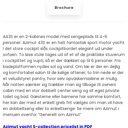
Brochure
A43S er en 2-kabines model med sengeplads til 4-6
personer. Azimut 43S er en helt fantastisk sport motor yacht.
I det store cockpit slås cockpitbordet elegant ud under
sofaen. To løse stole tages ud af et af de praktiske stuverum
i cockpittet og vupti, så er der dækket op til 6 personer. Fra
badeplatformen nydes sol og vand. Om læ er der en dejlig
og komfortabel salon til de kølige aftener, to trin nede er der
et veludstyret pantry, hvor selv opvaskemaskine er mulig.
Når natten sænker sig trækker man sig tilbage til owners
cabin med en stor dobbelt center seng og sit eget private
toilet og bad. Gæsterne eller børnene har samme komfort,
her kan der med et enkelt greb frit vælges om man vil have
en dobbeltseng eller to enkeltsenge. Se mere om Azimut i
menuen ovenfor ”Generelt om Azimut”
Azimut yacht S-collection pricelist in PDF