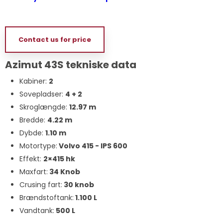
Contact us for price
Azimut 43S tekniske data
Kabiner:
2
Sovepladser:
4 + 2
Skroglængde:
12.97 m
Bredde:
4.22 m
Dybde:
1.10 m
Motortype:
Volvo 415 - IPS 600
Effekt:
2×415 hk
Maxfart:
34 Knob
Crusing fart:
30 knob
Brændstoftank:
1.100 L
Vandtank:
500 L